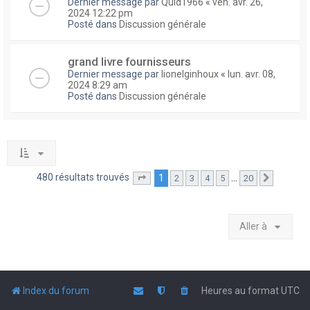
Dernier message par
Quid1966
«
ven. avr. 26,
2024 12:22 pm
Posté dans
Discussion générale
grand livre fournisseurs
Dernier message par
lionelginhoux
«
lun. avr. 08,
2024 8:29 am
Posté dans
Discussion générale
480 résultats trouvés
1
…
2
3
4
5
20
Page
1
sur
20
Suivante
Aller à
Index du forum
Heures au format
UTC