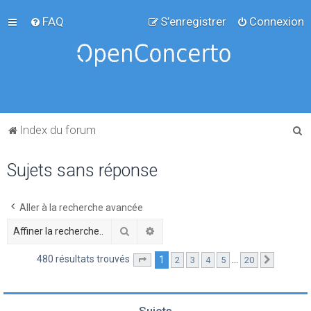
FAQ
S’enregistrer
Connexion
R
Index du forum
e
Sujets sans réponse
c
h
e
Aller à la recherche avancée
r
Rechercher
Recherche avancée
c
480 résultats trouvés
1
…
2
3
4
5
20
Page
1
sur
20
Suivante
h
e
r
Sujets