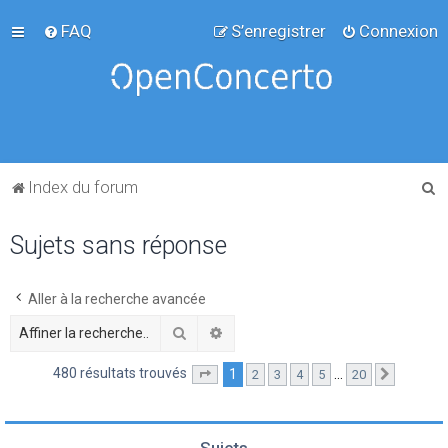
FAQ
S’enregistrer
Connexion
R
Index du forum
e
Sujets sans réponse
c
h
e
Aller à la recherche avancée
r
Rechercher
Recherche avancée
c
480 résultats trouvés
1
…
2
3
4
5
20
Page
1
sur
20
Suivante
h
e
r
Sujets