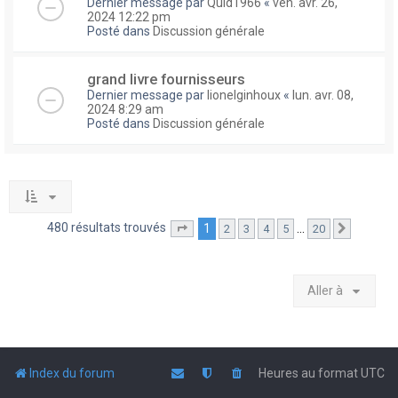
Dernier message par
Quid1966
«
ven. avr. 26,
2024 12:22 pm
Posté dans
Discussion générale
grand livre fournisseurs
Dernier message par
lionelginhoux
«
lun. avr. 08,
2024 8:29 am
Posté dans
Discussion générale
480 résultats trouvés
1
…
2
3
4
5
20
Page
1
sur
20
Suivante
Aller à
Index du forum
Heures au format
UTC