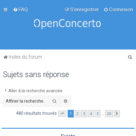
FAQ
S’enregistrer
Connexion
R
Index du forum
e
Sujets sans réponse
c
h
e
Aller à la recherche avancée
r
Rechercher
Recherche avancée
c
480 résultats trouvés
1
…
2
3
4
5
20
Page
1
sur
20
Suivante
h
e
r
Sujets