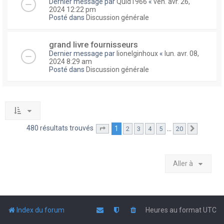
Dernier message par
Quid1966
«
ven. avr. 26,
2024 12:22 pm
Posté dans
Discussion générale
grand livre fournisseurs
Dernier message par
lionelginhoux
«
lun. avr. 08,
2024 8:29 am
Posté dans
Discussion générale
480 résultats trouvés
1
…
2
3
4
5
20
Page
1
sur
20
Suivante
Aller à
Index du forum
Heures au format
UTC