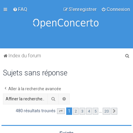
FAQ
S’enregistrer
Connexion
R
Index du forum
e
Sujets sans réponse
c
h
e
Aller à la recherche avancée
r
Rechercher
Recherche avancée
c
480 résultats trouvés
1
…
2
3
4
5
20
Page
1
sur
20
Suivante
h
e
r
Sujets