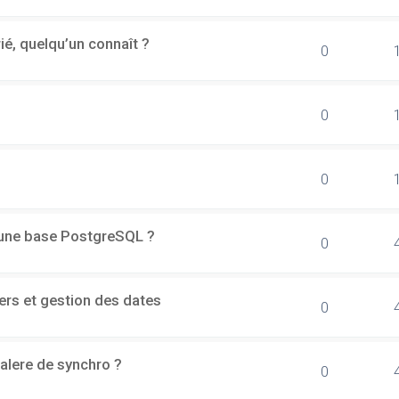
rié, quelqu’un connaît ?
0
0
0
d'une base PostgreSQL ?
0
ers et gestion des dates
0
alere de synchro ?
0