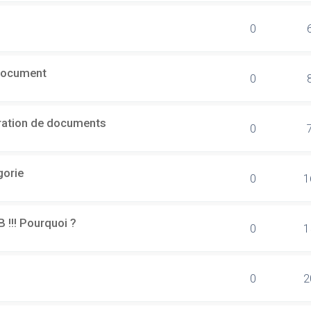
0
document
0
ération de documents
0
gorie
0
1
B !!! Pourquoi ?
0
1
0
2