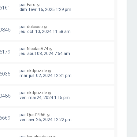
par
Faro
6161
dim. févr. 16, 2025 1:29 pm
par
dulcioso
9845
jeu. oct. 10, 2024 11:58 am
par
NicolasV74
5179
jeu. août 08, 2024 7:54 am
par
nkdpuzzle
5036
mar. juil. 02, 2024 12:31 pm
par
nkdpuzzle
0485
ven. mai 24, 2024 1:15 pm
par
Quid1966
6669
ven. avr. 26, 2024 12:22 pm
par
lionelginhoux