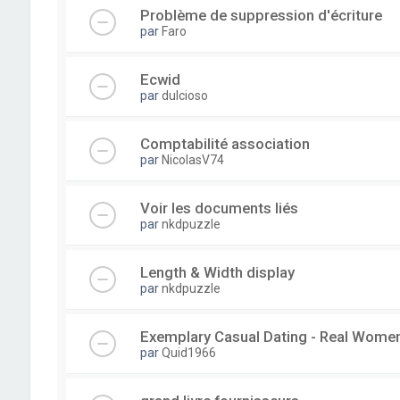
Problème de suppression d'écriture
par
Faro
Ecwid
par
dulcioso
Comptabilité association
par
NicolasV74
Voir les documents liés
par
nkdpuzzle
Length & Width display
par
nkdpuzzle
Exemplary Сasual Dating - Real Wome
par
Quid1966