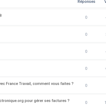
Réponses
8
0
0
0
0
vec France Travail, comment vous faites ?
0
ectronique.org pour gérer ses factures ?
0