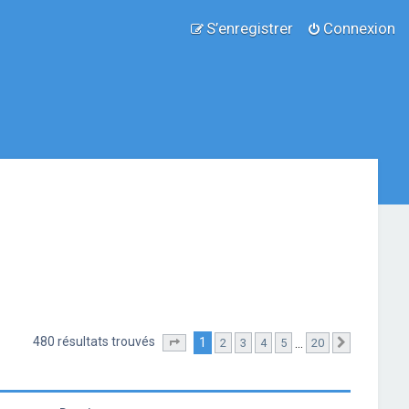
S’enregistrer
Connexion
480 résultats trouvés
1
…
2
3
4
5
20
Page
1
sur
20
Suivante