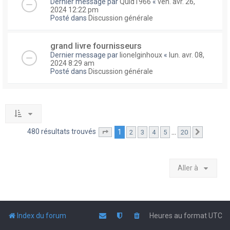
Dernier message par
Quid1966
«
ven. avr. 26,
2024 12:22 pm
Posté dans
Discussion générale
grand livre fournisseurs
Dernier message par
lionelginhoux
«
lun. avr. 08,
2024 8:29 am
Posté dans
Discussion générale
480 résultats trouvés
1
…
2
3
4
5
20
Page
1
sur
20
Suivante
Aller à
Index du forum
Heures au format
UTC