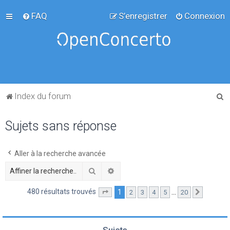
FAQ
S’enregistrer
Connexion
R
Index du forum
e
Sujets sans réponse
c
h
e
Aller à la recherche avancée
r
Rechercher
Recherche avancée
c
480 résultats trouvés
1
…
2
3
4
5
20
Page
1
sur
20
Suivante
h
e
r
Sujets