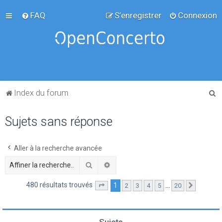
FAQ
S’enregistrer
Connexion
R
Index du forum
e
Sujets sans réponse
c
h
e
Aller à la recherche avancée
r
Rechercher
Recherche avancée
c
480 résultats trouvés
1
…
2
3
4
5
20
Page
1
sur
20
Suivante
h
e
r
Sujets