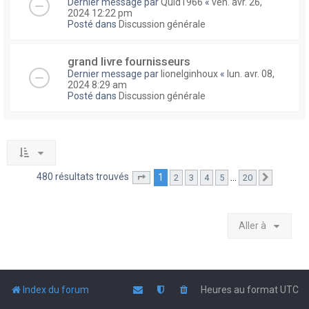
Dernier message par
Quid1966
«
ven. avr. 26,
2024 12:22 pm
Posté dans
Discussion générale
grand livre fournisseurs
Dernier message par
lionelginhoux
«
lun. avr. 08,
2024 8:29 am
Posté dans
Discussion générale
480 résultats trouvés
1
…
2
3
4
5
20
Page
1
sur
20
Suivante
Aller à
Index du forum
Heures au format
UTC