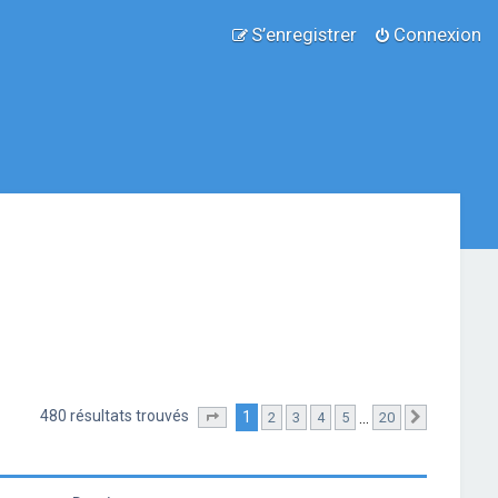
S’enregistrer
Connexion
480 résultats trouvés
1
…
2
3
4
5
20
Page
1
sur
20
Suivante