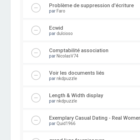
Problème de suppression d'écriture
par
Faro
Ecwid
par
dulcioso
Comptabilité association
par
NicolasV74
Voir les documents liés
par
nkdpuzzle
Length & Width display
par
nkdpuzzle
Exemplary Сasual Dating - Real Wome
par
Quid1966