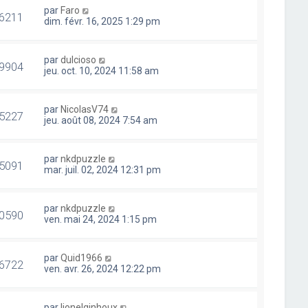
par
Faro
6211
dim. févr. 16, 2025 1:29 pm
par
dulcioso
9904
jeu. oct. 10, 2024 11:58 am
par
NicolasV74
5227
jeu. août 08, 2024 7:54 am
par
nkdpuzzle
5091
mar. juil. 02, 2024 12:31 pm
par
nkdpuzzle
0590
ven. mai 24, 2024 1:15 pm
par
Quid1966
6722
ven. avr. 26, 2024 12:22 pm
par
lionelginhoux