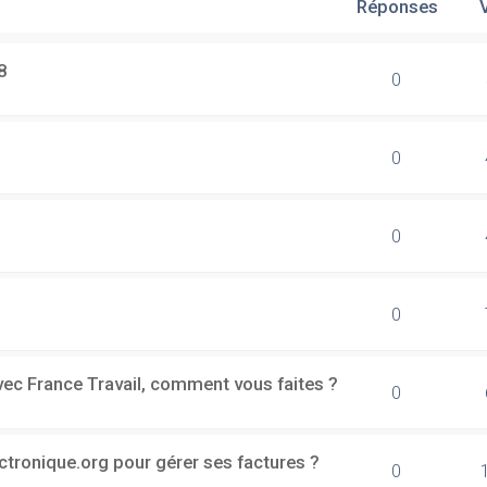
Réponses
8
0
0
0
0
vec France Travail, comment vous faites ?
0
ectronique.org pour gérer ses factures ?
0