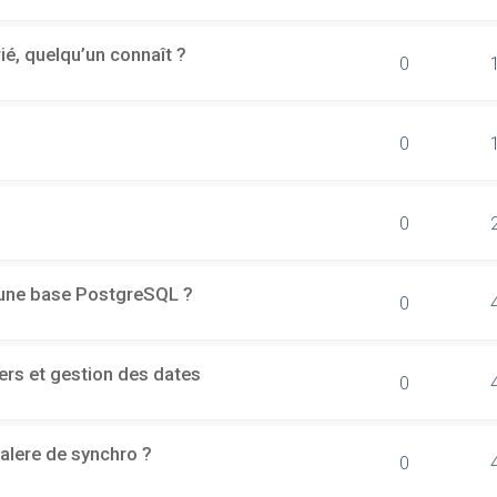
rié, quelqu’un connaît ?
0
0
0
d'une base PostgreSQL ?
0
ers et gestion des dates
0
alere de synchro ?
0