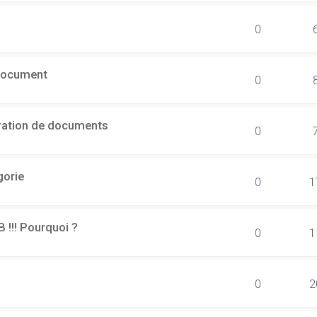
0
document
0
ération de documents
0
gorie
0
1
B !!! Pourquoi ?
0
1
0
2