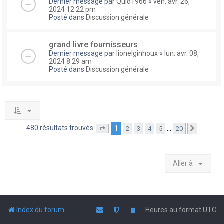
Dernier message par
Quid1966
«
ven. avr. 26,
2024 12:22 pm
Posté dans
Discussion générale
grand livre fournisseurs
Dernier message par
lionelginhoux
«
lun. avr. 08,
2024 8:29 am
Posté dans
Discussion générale
480 résultats trouvés
1
…
2
3
4
5
20
Page
1
sur
20
Suivante
Aller à
Index du forum
Heures au format
UTC