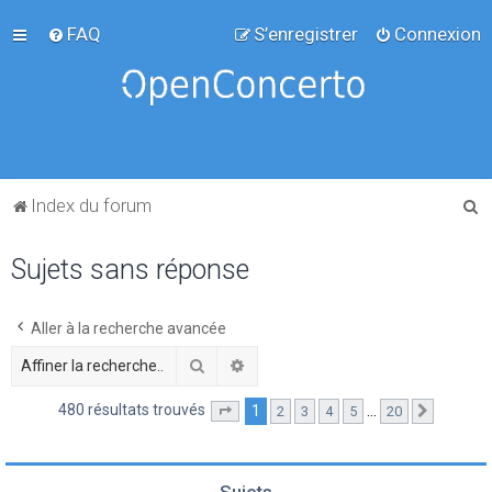
FAQ
S’enregistrer
Connexion
R
Index du forum
e
Sujets sans réponse
c
h
e
Aller à la recherche avancée
r
Rechercher
Recherche avancée
c
480 résultats trouvés
1
…
2
3
4
5
20
Page
1
sur
20
Suivante
h
e
r
Sujets