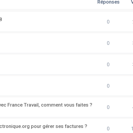
Réponses
8
0
0
0
0
vec France Travail, comment vous faites ?
0
ectronique.org pour gérer ses factures ?
0