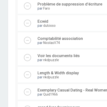
Problème de suppression d'écriture
par
Faro
Ecwid
par
dulcioso
Comptabilité association
par
NicolasV74
Voir les documents liés
par
nkdpuzzle
Length & Width display
par
nkdpuzzle
Exemplary Сasual Dating - Real Wome
par
Quid1966