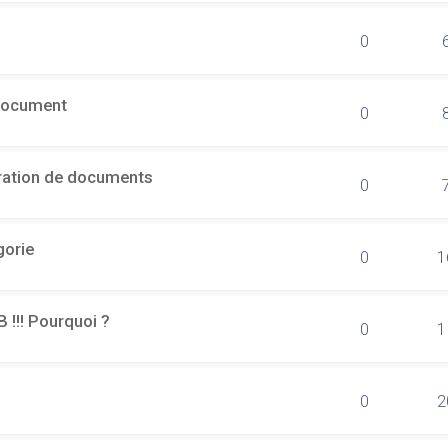
0
document
0
ération de documents
0
gorie
0
1
B !!! Pourquoi ?
0
1
0
2