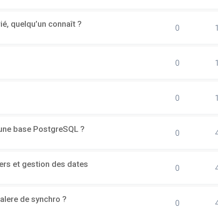
rié, quelqu’un connaît ?
0
0
0
d'une base PostgreSQL ?
0
ers et gestion des dates
0
alere de synchro ?
0