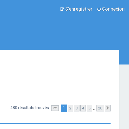
S’enregistrer
Connexion
480 résultats trouvés
1
…
2
3
4
5
20
Page
1
sur
20
Suivante