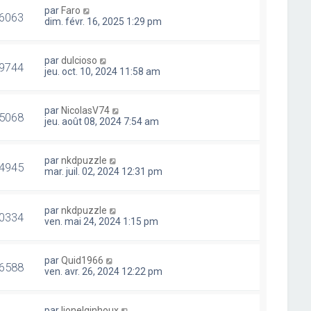
par
Faro
6063
dim. févr. 16, 2025 1:29 pm
par
dulcioso
9744
jeu. oct. 10, 2024 11:58 am
par
NicolasV74
5068
jeu. août 08, 2024 7:54 am
par
nkdpuzzle
4945
mar. juil. 02, 2024 12:31 pm
par
nkdpuzzle
0334
ven. mai 24, 2024 1:15 pm
par
Quid1966
6588
ven. avr. 26, 2024 12:22 pm
par
lionelginhoux