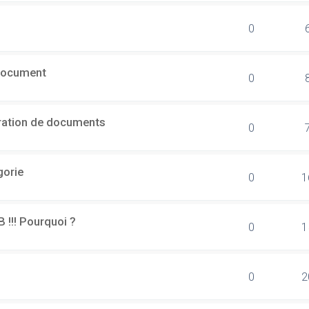
0
document
0
ération de documents
0
gorie
0
1
B !!! Pourquoi ?
0
1
0
2