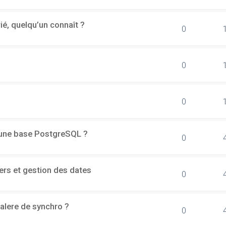
rié, quelqu’un connaît ?
0
0
0
d'une base PostgreSQL ?
0
ers et gestion des dates
0
alere de synchro ?
0