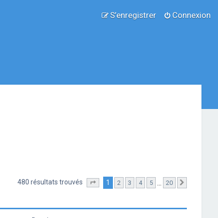
S’enregistrer
Connexion
480 résultats trouvés
1
…
2
3
4
5
20
Page
1
sur
20
Suivante