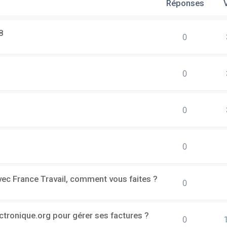
Réponses
8
0
0
0
0
vec France Travail, comment vous faites ?
0
ectronique.org pour gérer ses factures ?
0