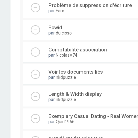
Problème de suppression d'écriture
par
Faro
Ecwid
par
dulcioso
Comptabilité association
par
NicolasV74
Voir les documents liés
par
nkdpuzzle
Length & Width display
par
nkdpuzzle
Exemplary Сasual Dating - Real Wome
par
Quid1966