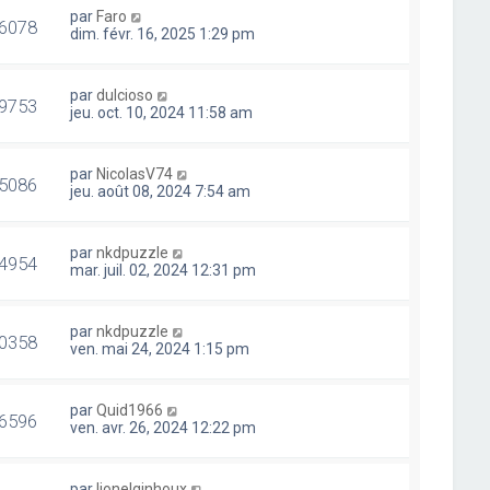
par
Faro
6078
dim. févr. 16, 2025 1:29 pm
par
dulcioso
9753
jeu. oct. 10, 2024 11:58 am
par
NicolasV74
5086
jeu. août 08, 2024 7:54 am
par
nkdpuzzle
4954
mar. juil. 02, 2024 12:31 pm
par
nkdpuzzle
0358
ven. mai 24, 2024 1:15 pm
par
Quid1966
6596
ven. avr. 26, 2024 12:22 pm
par
lionelginhoux