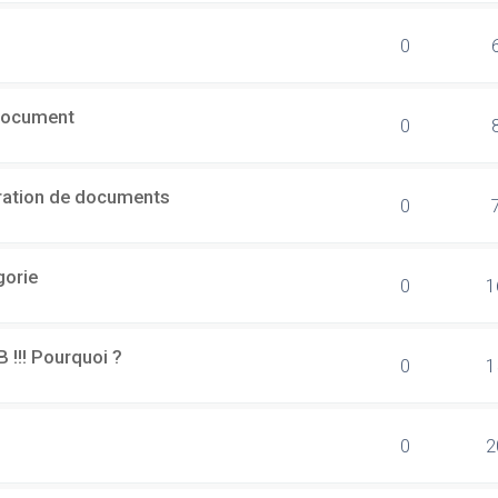
0
document
0
ération de documents
0
gorie
0
1
B !!! Pourquoi ?
0
1
0
2