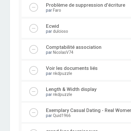
Problème de suppression d'écriture
par
Faro
Ecwid
par
dulcioso
Comptabilité association
par
NicolasV74
Voir les documents liés
par
nkdpuzzle
Length & Width display
par
nkdpuzzle
Exemplary Сasual Dating - Real Wome
par
Quid1966