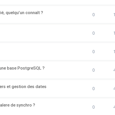
rié, quelqu’un connaît ?
0
0
0
d'une base PostgreSQL ?
0
ers et gestion des dates
0
alere de synchro ?
0