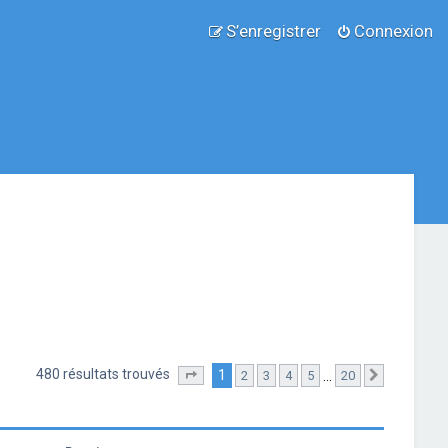
S’enregistrer
Connexion
480 résultats trouvés
1
…
2
3
4
5
20
Page
1
sur
20
Suivante