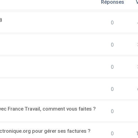
Réponses
8
0
0
0
0
vec France Travail, comment vous faites ?
0
ectronique.org pour gérer ses factures ?
0