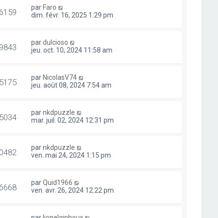
par
Faro
6159
dim. févr. 16, 2025 1:29 pm
par
dulcioso
9843
jeu. oct. 10, 2024 11:58 am
par
NicolasV74
5175
jeu. août 08, 2024 7:54 am
par
nkdpuzzle
5034
mar. juil. 02, 2024 12:31 pm
par
nkdpuzzle
0482
ven. mai 24, 2024 1:15 pm
par
Quid1966
6668
ven. avr. 26, 2024 12:22 pm
par
lionelginhoux