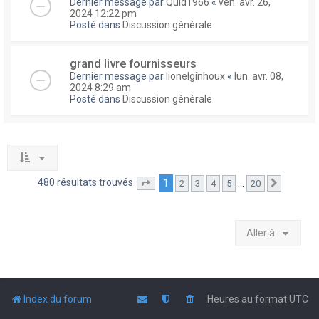
Dernier message par
Quid1966
«
ven. avr. 26,
2024 12:22 pm
Posté dans
Discussion générale
grand livre fournisseurs
Dernier message par
lionelginhoux
«
lun. avr. 08,
2024 8:29 am
Posté dans
Discussion générale
480 résultats trouvés
1
…
2
3
4
5
20
Page
1
sur
20
Suivante
Aller à
Index du forum
Heures au format
UTC