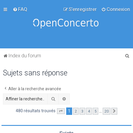
FAQ
S’enregistrer
Connexion
R
Index du forum
e
Sujets sans réponse
c
h
e
Aller à la recherche avancée
r
Rechercher
Recherche avancée
c
480 résultats trouvés
1
…
2
3
4
5
20
Page
1
sur
20
Suivante
h
e
r
Sujets