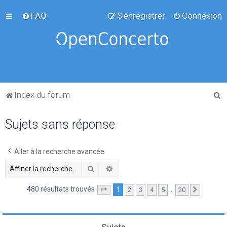
FAQ
S’enregistrer
Connexion
R
Index du forum
e
Sujets sans réponse
c
h
e
Aller à la recherche avancée
r
Rechercher
Recherche avancée
c
480 résultats trouvés
1
…
2
3
4
5
20
Page
1
sur
20
Suivante
h
e
r
Sujets