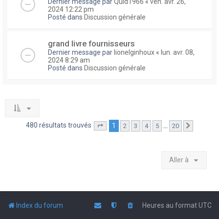
Dernier message par
Quid1966
«
ven. avr. 26,
2024 12:22 pm
Posté dans
Discussion générale
grand livre fournisseurs
Dernier message par
lionelginhoux
«
lun. avr. 08,
2024 8:29 am
Posté dans
Discussion générale
480 résultats trouvés
1
…
2
3
4
5
20
Page
1
sur
20
Suivante
Aller à
Index du forum
Heures au format
UTC