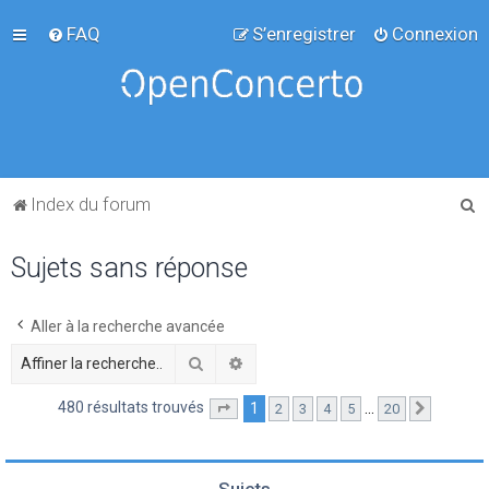
FAQ
S’enregistrer
Connexion
R
Index du forum
e
Sujets sans réponse
c
h
e
Aller à la recherche avancée
r
Rechercher
Recherche avancée
c
480 résultats trouvés
1
…
2
3
4
5
20
Page
1
sur
20
Suivante
h
e
r
Sujets