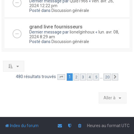
Dernier message par
Quid1966
«
ven. avr. 26,
2024 12:22 pm
Posté dans
Discussion générale
grand livre fournisseurs
Dernier message par
lionelginhoux
«
lun. avr. 08,
2024 8:29 am
Posté dans
Discussion générale
480 résultats trouvés
1
…
2
3
4
5
20
Page
1
sur
20
Suivante
Aller à
Index du forum
Heures au format
UTC