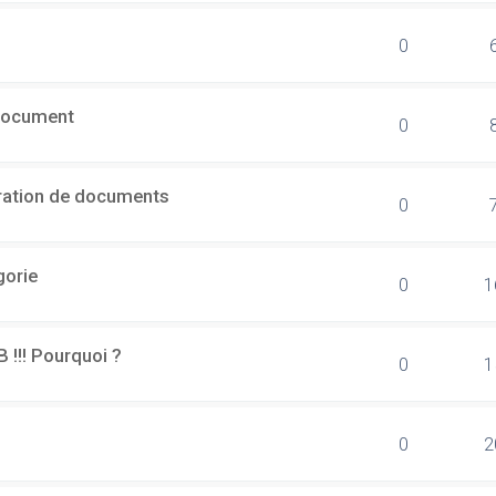
0
document
0
ération de documents
0
gorie
0
1
B !!! Pourquoi ?
0
1
0
2