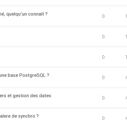
rié, quelqu’un connaît ?
0
0
0
d'une base PostgreSQL ?
0
ers et gestion des dates
0
alere de synchro ?
0