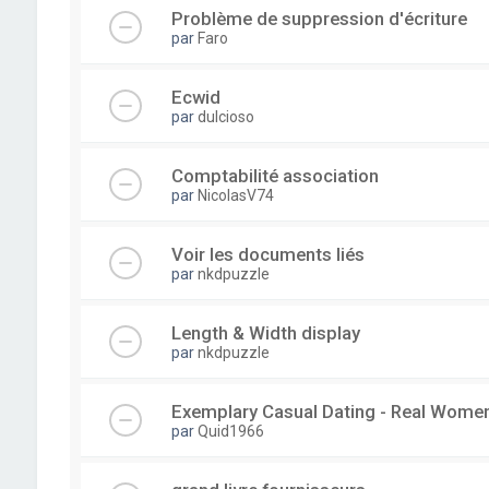
Problème de suppression d'écriture
par
Faro
Ecwid
par
dulcioso
Comptabilité association
par
NicolasV74
Voir les documents liés
par
nkdpuzzle
Length & Width display
par
nkdpuzzle
Exemplary Сasual Dating - Real Wome
par
Quid1966