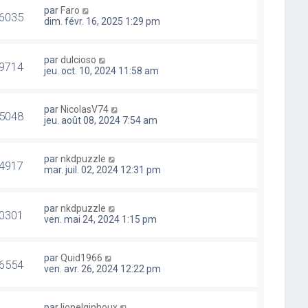
par
Faro
6035
dim. févr. 16, 2025 1:29 pm
par
dulcioso
9714
jeu. oct. 10, 2024 11:58 am
par
NicolasV74
5048
jeu. août 08, 2024 7:54 am
par
nkdpuzzle
4917
mar. juil. 02, 2024 12:31 pm
par
nkdpuzzle
0301
ven. mai 24, 2024 1:15 pm
par
Quid1966
6554
ven. avr. 26, 2024 12:22 pm
par
lionelginhoux