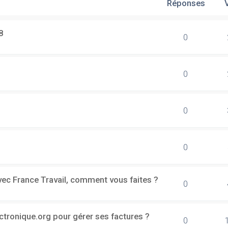
Réponses
8
0
0
0
0
vec France Travail, comment vous faites ?
0
ectronique.org pour gérer ses factures ?
0