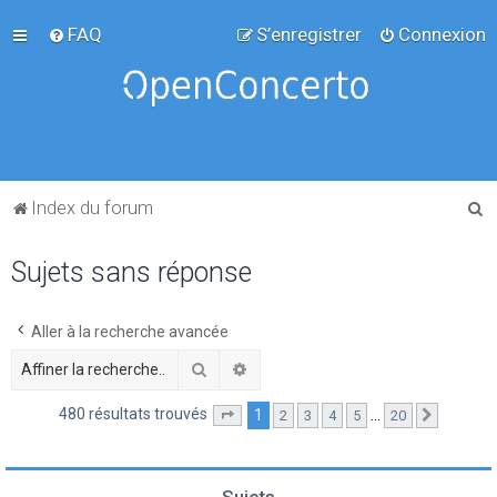
FAQ
S’enregistrer
Connexion
R
Index du forum
e
Sujets sans réponse
c
h
e
Aller à la recherche avancée
r
Rechercher
Recherche avancée
c
480 résultats trouvés
1
…
2
3
4
5
20
Page
1
sur
20
Suivante
h
e
r
Sujets