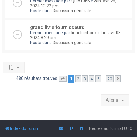
Dernier message par
Quid1966
«
ven. avr. 26,
2024 12:22 pm
Posté dans
Discussion générale
grand livre fournisseurs
Dernier message par
lionelginhoux
«
lun. avr. 08,
2024 8:29 am
Posté dans
Discussion générale
480 résultats trouvés
1
…
2
3
4
5
20
Page
1
sur
20
Suivante
Aller à
Index du forum
Heures au format
UTC