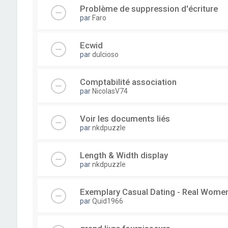
Problème de suppression d'écriture
par
Faro
Ecwid
par
dulcioso
Comptabilité association
par
NicolasV74
Voir les documents liés
par
nkdpuzzle
Length & Width display
par
nkdpuzzle
Exemplary Сasual Dating - Real Wome
par
Quid1966