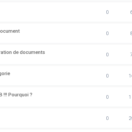
0
document
0
ération de documents
0
gorie
0
1
B !!! Pourquoi ?
0
1
0
2