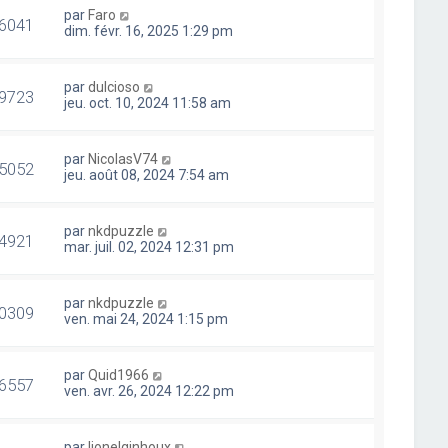
par
Faro
6041
dim. févr. 16, 2025 1:29 pm
par
dulcioso
9723
jeu. oct. 10, 2024 11:58 am
par
NicolasV74
5052
jeu. août 08, 2024 7:54 am
par
nkdpuzzle
4921
mar. juil. 02, 2024 12:31 pm
par
nkdpuzzle
0309
ven. mai 24, 2024 1:15 pm
par
Quid1966
6557
ven. avr. 26, 2024 12:22 pm
par
lionelginhoux