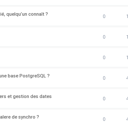
rié, quelqu’un connaît ?
0
0
0
d'une base PostgreSQL ?
0
ers et gestion des dates
0
alere de synchro ?
0