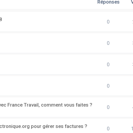
Réponses
8
0
0
0
0
vec France Travail, comment vous faites ?
0
ectronique.org pour gérer ses factures ?
0