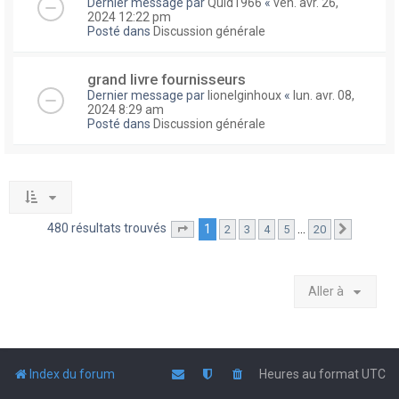
Dernier message par
Quid1966
«
ven. avr. 26,
2024 12:22 pm
Posté dans
Discussion générale
grand livre fournisseurs
Dernier message par
lionelginhoux
«
lun. avr. 08,
2024 8:29 am
Posté dans
Discussion générale
480 résultats trouvés
1
…
2
3
4
5
20
Page
1
sur
20
Suivante
Aller à
Index du forum
Heures au format
UTC