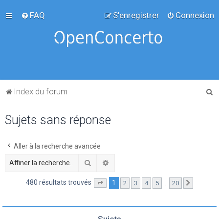
FAQ
S’enregistrer
Connexion
R
Index du forum
e
Sujets sans réponse
c
h
e
Aller à la recherche avancée
r
Rechercher
Recherche avancée
c
480 résultats trouvés
1
…
2
3
4
5
20
Page
1
sur
20
Suivante
h
e
r
Sujets