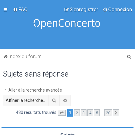
FAQ
S’enregistrer
Connexion
R
Index du forum
e
Sujets sans réponse
c
h
e
Aller à la recherche avancée
r
Rechercher
Recherche avancée
c
480 résultats trouvés
1
…
2
3
4
5
20
Page
1
sur
20
Suivante
h
e
r
Sujets