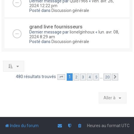
Dernier message par
Quid1966
«
ven. avr. 26,
2024 12:22 pm
Posté dans
Discussion générale
grand livre fournisseurs
Dernier message par
lionelginhoux
«
lun. avr. 08,
2024 8:29 am
Posté dans
Discussion générale
480 résultats trouvés
1
…
2
3
4
5
20
Page
1
sur
20
Suivante
Aller à
Index du forum
Heures au format
UTC