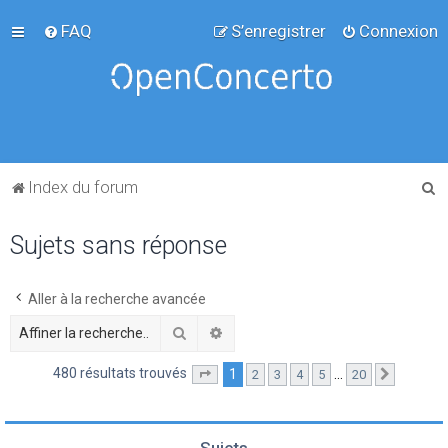
FAQ
S’enregistrer
Connexion
R
Index du forum
e
Sujets sans réponse
c
h
e
Aller à la recherche avancée
r
Rechercher
Recherche avancée
c
480 résultats trouvés
1
…
2
3
4
5
20
Page
1
sur
20
Suivante
h
e
r
Sujets