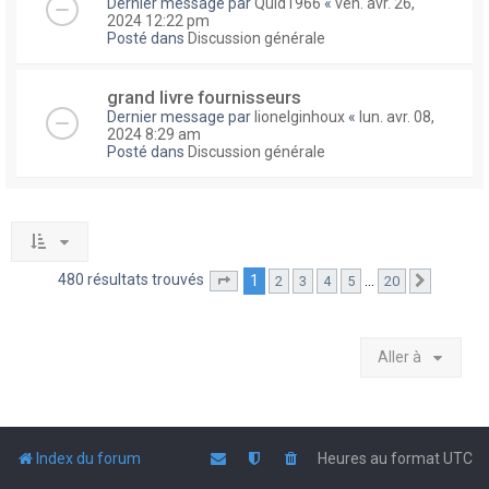
Dernier message par
Quid1966
«
ven. avr. 26,
2024 12:22 pm
Posté dans
Discussion générale
grand livre fournisseurs
Dernier message par
lionelginhoux
«
lun. avr. 08,
2024 8:29 am
Posté dans
Discussion générale
480 résultats trouvés
1
…
2
3
4
5
20
Page
1
sur
20
Suivante
Aller à
Index du forum
Heures au format
UTC