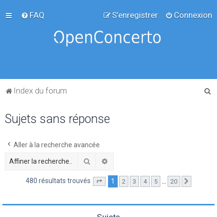
FAQ
S’enregistrer
Connexion
R
Index du forum
e
Sujets sans réponse
c
h
e
Aller à la recherche avancée
r
Rechercher
Recherche avancée
c
480 résultats trouvés
1
…
2
3
4
5
20
Page
1
sur
20
Suivante
h
e
r
Sujets