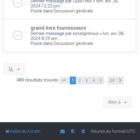
Dernier message par
Quid1966
«
ven. avr. 26,
2024 12:22 pm
Posté dans
Discussion générale
grand livre fournisseurs
Dernier message par
lionelginhoux
«
lun. avr. 08,
2024 8:29 am
Posté dans
Discussion générale
480 résultats trouvés
1
…
2
3
4
5
20
Page
1
sur
20
Suivante
Aller à
Index du forum
Heures au format
UTC