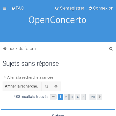
FAQ
S’enregistrer
Connexion
R
Index du forum
e
Sujets sans réponse
c
h
e
Aller à la recherche avancée
r
Rechercher
Recherche avancée
c
480 résultats trouvés
1
…
2
3
4
5
20
Page
1
sur
20
Suivante
h
e
r
Sujets