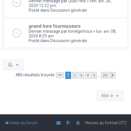
Dernier message par
Quid1966
«
ven. avr. 26,
2024 12:22 pm
Posté dans
Discussion générale
grand livre fournisseurs
Dernier message par
lionelginhoux
«
lun. avr. 08,
2024 8:29 am
Posté dans
Discussion générale
480 résultats trouvés
1
…
2
3
4
5
20
Page
1
sur
20
Suivante
Aller à
Index du forum
Heures au format
UTC