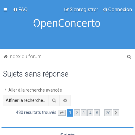
FAQ
S’enregistrer
Connexion
R
Index du forum
e
Sujets sans réponse
c
h
e
Aller à la recherche avancée
r
Rechercher
Recherche avancée
c
480 résultats trouvés
1
…
2
3
4
5
20
Page
1
sur
20
Suivante
h
e
r
Sujets