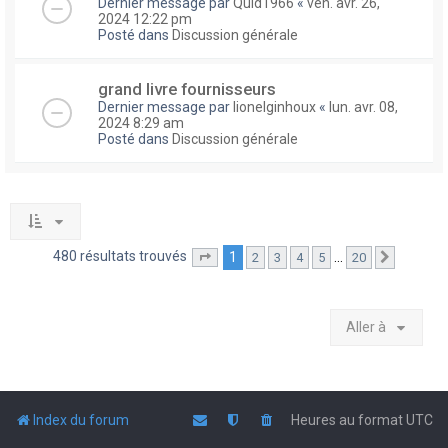
Dernier message par
Quid1966
«
ven. avr. 26,
2024 12:22 pm
Posté dans
Discussion générale
grand livre fournisseurs
Dernier message par
lionelginhoux
«
lun. avr. 08,
2024 8:29 am
Posté dans
Discussion générale
480 résultats trouvés
1
…
2
3
4
5
20
Page
1
sur
20
Suivante
Aller à
Index du forum
Heures au format
UTC