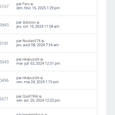
par
Faro
6167
dim. févr. 16, 2025 1:29 pm
par
dulcioso
9845
jeu. oct. 10, 2024 11:58 am
par
NicolasV74
5181
jeu. août 08, 2024 7:54 am
par
nkdpuzzle
5043
mar. juil. 02, 2024 12:31 pm
par
nkdpuzzle
0496
ven. mai 24, 2024 1:15 pm
par
Quid1966
6671
ven. avr. 26, 2024 12:22 pm
par
lionelginhoux