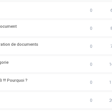
0
document
0
ération de documents
0
gorie
0
1
B !!! Pourquoi ?
0
1
0
2