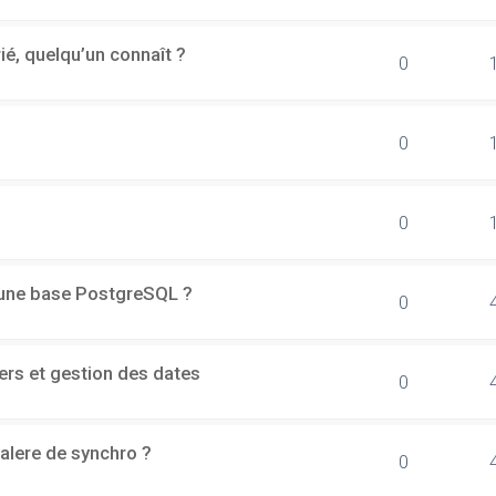
rié, quelqu’un connaît ?
0
0
0
d'une base PostgreSQL ?
0
ers et gestion des dates
0
alere de synchro ?
0