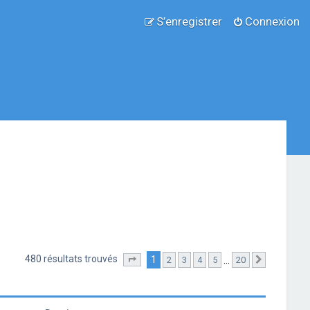
S’enregistrer
Connexion
480 résultats trouvés
1
…
2
3
4
5
20
Page
1
sur
20
Suivante