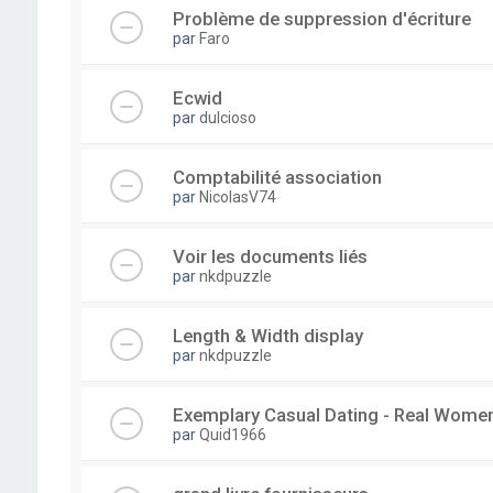
Problème de suppression d'écriture
par
Faro
Ecwid
par
dulcioso
Comptabilité association
par
NicolasV74
Voir les documents liés
par
nkdpuzzle
Length & Width display
par
nkdpuzzle
Exemplary Сasual Dating - Real Wome
par
Quid1966