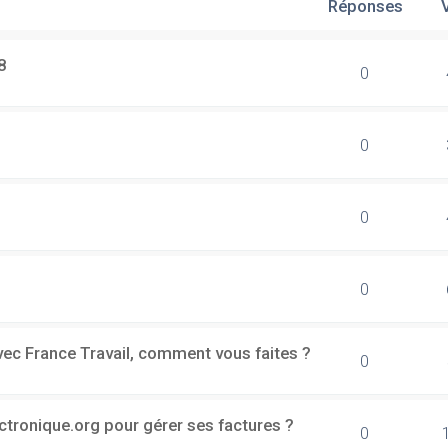
Réponses
8
0
0
0
0
vec France Travail, comment vous faites ?
0
ectronique.org pour gérer ses factures ?
0