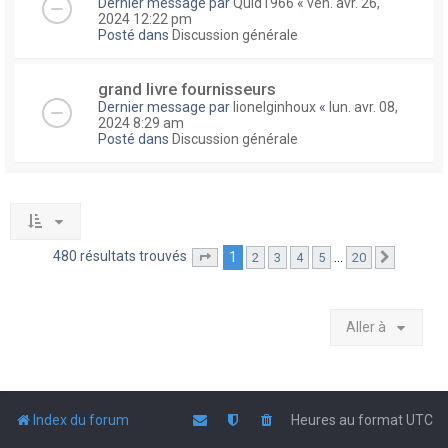
Dernier message par
Quid1966
«
ven. avr. 26,
2024 12:22 pm
Posté dans
Discussion générale
grand livre fournisseurs
Dernier message par
lionelginhoux
«
lun. avr. 08,
2024 8:29 am
Posté dans
Discussion générale
480 résultats trouvés
1
…
2
3
4
5
20
Page
1
sur
20
Suivante
Aller à
Index du forum
Heures au format
UTC