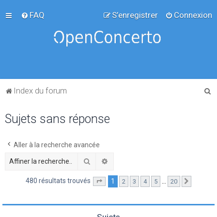
FAQ
S’enregistrer
Connexion
R
Index du forum
e
Sujets sans réponse
c
h
e
Aller à la recherche avancée
r
Rechercher
Recherche avancée
c
480 résultats trouvés
1
…
2
3
4
5
20
Page
1
sur
20
Suivante
h
e
r
Sujets