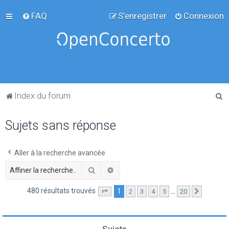
FAQ
S’enregistrer
Connexion
R
Index du forum
e
Sujets sans réponse
c
h
e
Aller à la recherche avancée
r
Rechercher
Recherche avancée
c
480 résultats trouvés
1
…
2
3
4
5
20
Page
1
sur
20
Suivante
h
e
r
Sujets