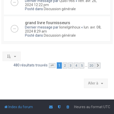
Dernier message par
Quid1966
«
ven. avr. 26,
2024 12:22 pm
Posté dans
Discussion générale
grand livre fournisseurs
Dernier message par
lionelginhoux
«
lun. avr. 08,
2024 8:29 am
Posté dans
Discussion générale
480 résultats trouvés
1
…
2
3
4
5
20
Page
1
sur
20
Suivante
Aller à
Index du forum
Heures au format
UTC