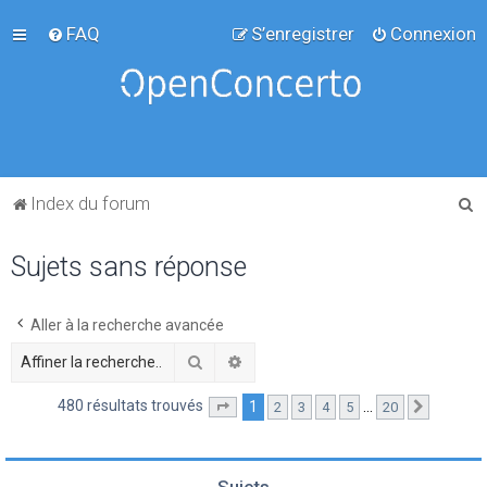
FAQ
S’enregistrer
Connexion
R
Index du forum
e
Sujets sans réponse
c
h
e
Aller à la recherche avancée
r
Rechercher
Recherche avancée
c
480 résultats trouvés
1
…
2
3
4
5
20
Page
1
sur
20
Suivante
h
e
r
Sujets