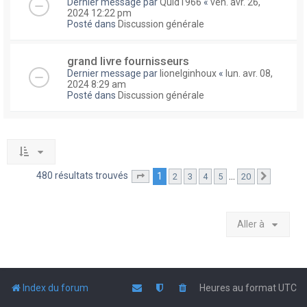
Dernier message par
Quid1966
«
ven. avr. 26,
2024 12:22 pm
Posté dans
Discussion générale
grand livre fournisseurs
Dernier message par
lionelginhoux
«
lun. avr. 08,
2024 8:29 am
Posté dans
Discussion générale
480 résultats trouvés
1
…
2
3
4
5
20
Page
1
sur
20
Suivante
Aller à
Index du forum
Heures au format
UTC