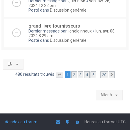
Dernier message par
Quid1966
«
ven. avr. 26,
2024 12:22 pm
Posté dans
Discussion générale
grand livre fournisseurs
Dernier message par
lionelginhoux
«
lun. avr. 08,
2024 8:29 am
Posté dans
Discussion générale
480 résultats trouvés
1
…
2
3
4
5
20
Page
1
sur
20
Suivante
Aller à
Index du forum
Heures au format
UTC