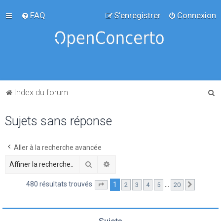
FAQ
S’enregistrer
Connexion
R
Index du forum
e
Sujets sans réponse
c
h
e
Aller à la recherche avancée
r
Rechercher
Recherche avancée
c
480 résultats trouvés
1
…
2
3
4
5
20
Page
1
sur
20
Suivante
h
e
r
Sujets