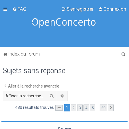
FAQ
S’enregistrer
Connexion
R
Index du forum
e
Sujets sans réponse
c
h
e
Aller à la recherche avancée
r
Rechercher
Recherche avancée
c
480 résultats trouvés
1
…
2
3
4
5
20
Page
1
sur
20
Suivante
h
e
r
Sujets