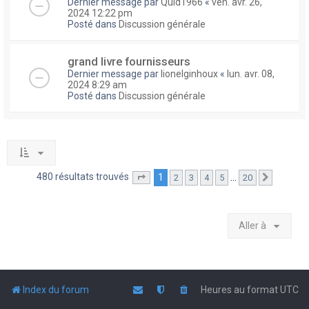
Dernier message par
Quid1966
«
ven. avr. 26,
2024 12:22 pm
Posté dans
Discussion générale
grand livre fournisseurs
Dernier message par
lionelginhoux
«
lun. avr. 08,
2024 8:29 am
Posté dans
Discussion générale
480 résultats trouvés
1
…
2
3
4
5
20
Page
1
sur
20
Suivante
Aller à
Index du forum
Heures au format
UTC