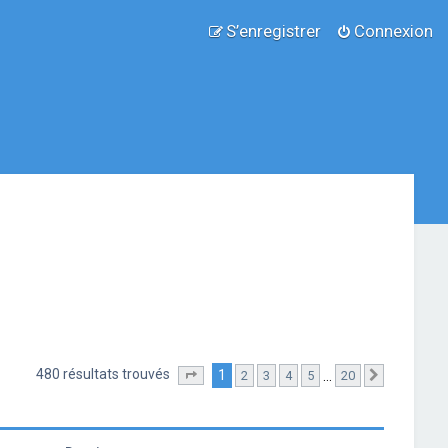
S’enregistrer
Connexion
480 résultats trouvés
1
…
2
3
4
5
20
Page
1
sur
20
Suivante