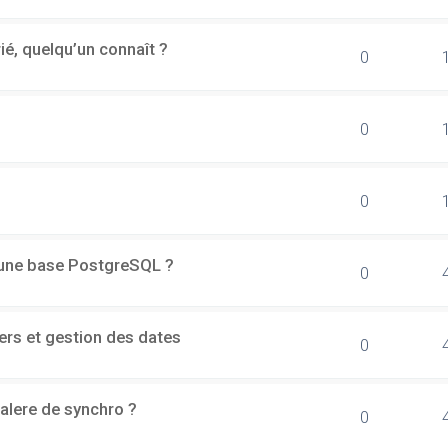
rié, quelqu’un connaît ?
0
0
0
d'une base PostgreSQL ?
0
ers et gestion des dates
0
alere de synchro ?
0