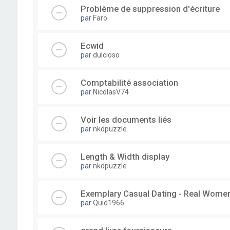
Problème de suppression d'écriture
par
Faro
Ecwid
par
dulcioso
Comptabilité association
par
NicolasV74
Voir les documents liés
par
nkdpuzzle
Length & Width display
par
nkdpuzzle
Exemplary Сasual Dating - Real Wome
par
Quid1966