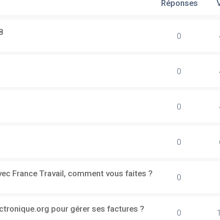
Réponses
8
0
0
0
0
vec France Travail, comment vous faites ?
0
ectronique.org pour gérer ses factures ?
0