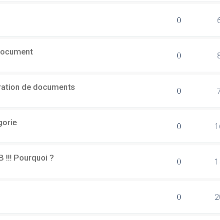
0
document
0
ération de documents
0
gorie
0
1
B !!! Pourquoi ?
0
1
0
2