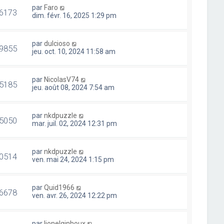
par
Faro
6173
dim. févr. 16, 2025 1:29 pm
par
dulcioso
9855
jeu. oct. 10, 2024 11:58 am
par
NicolasV74
5185
jeu. août 08, 2024 7:54 am
par
nkdpuzzle
5050
mar. juil. 02, 2024 12:31 pm
par
nkdpuzzle
0514
ven. mai 24, 2024 1:15 pm
par
Quid1966
6678
ven. avr. 26, 2024 12:22 pm
par
lionelginhoux