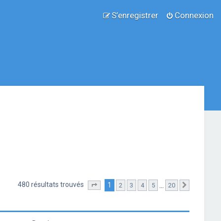
S’enregistrer
Connexion
480 résultats trouvés
1
…
2
3
4
5
20
Page
1
sur
20
Suivante