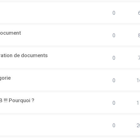
0
document
0
ération de documents
0
gorie
0
1
B !!! Pourquoi ?
0
1
0
2