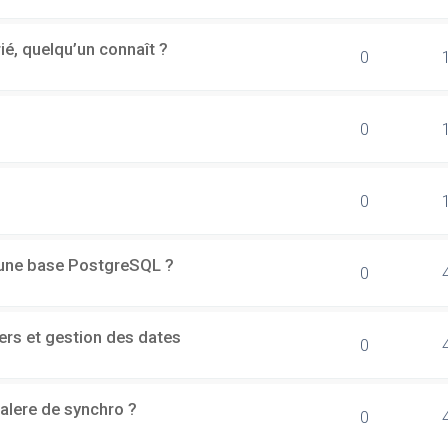
rié, quelqu’un connaît ?
0
0
0
d'une base PostgreSQL ?
0
ers et gestion des dates
0
alere de synchro ?
0