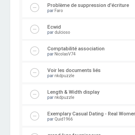
Problème de suppression d'écriture
par
Faro
Ecwid
par
dulcioso
Comptabilité association
par
NicolasV74
Voir les documents liés
par
nkdpuzzle
Length & Width display
par
nkdpuzzle
Exemplary Сasual Dating - Real Wome
par
Quid1966