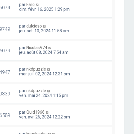
par
Faro
6074
dim. févr. 16, 2025 1:29 pm
par
dulcioso
9749
jeu. oct. 10, 2024 11:58 am
par
NicolasV74
5079
jeu. août 08, 2024 7:54 am
par
nkdpuzzle
4947
mar. juil. 02, 2024 12:31 pm
par
nkdpuzzle
0339
ven. mai 24, 2024 1:15 pm
par
Quid1966
6589
ven. avr. 26, 2024 12:22 pm
par
lionelginhoux