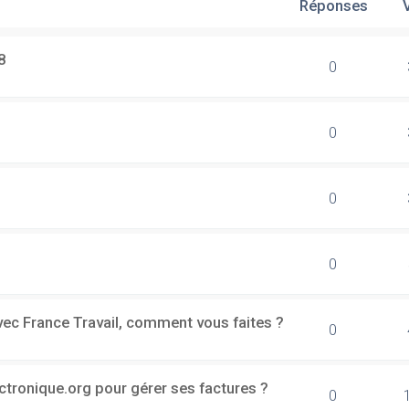
Réponses
8
0
0
0
0
vec France Travail, comment vous faites ?
0
ectronique.org pour gérer ses factures ?
0