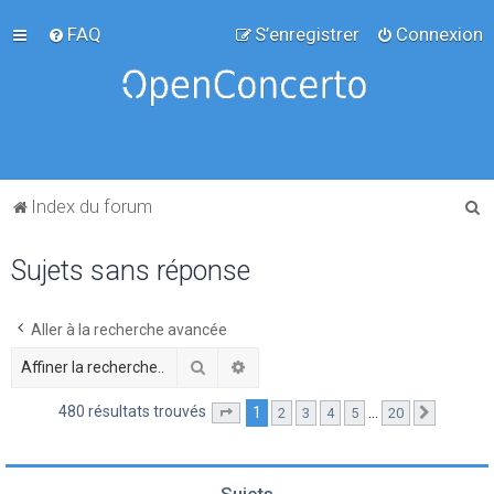
FAQ
S’enregistrer
Connexion
R
Index du forum
e
Sujets sans réponse
c
h
e
Aller à la recherche avancée
r
Rechercher
Recherche avancée
c
480 résultats trouvés
1
…
2
3
4
5
20
Page
1
sur
20
Suivante
h
e
r
Sujets