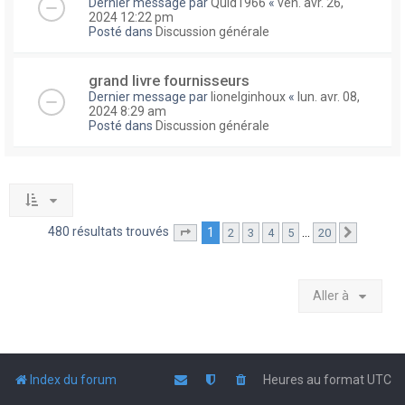
Dernier message par
Quid1966
«
ven. avr. 26,
2024 12:22 pm
Posté dans
Discussion générale
grand livre fournisseurs
Dernier message par
lionelginhoux
«
lun. avr. 08,
2024 8:29 am
Posté dans
Discussion générale
480 résultats trouvés
1
…
2
3
4
5
20
Page
1
sur
20
Suivante
Aller à
Index du forum
Heures au format
UTC