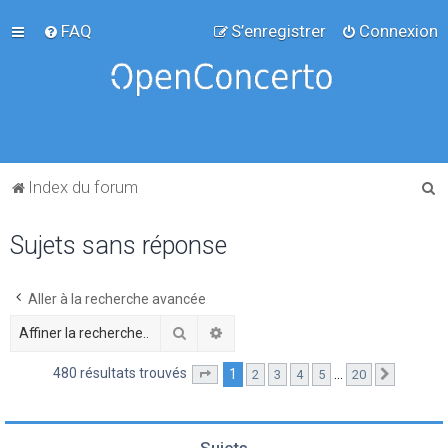
FAQ
S’enregistrer
Connexion
R
Index du forum
e
Sujets sans réponse
c
h
e
Aller à la recherche avancée
r
Rechercher
Recherche avancée
c
480 résultats trouvés
1
…
2
3
4
5
20
Page
1
sur
20
Suivante
h
e
r
Sujets