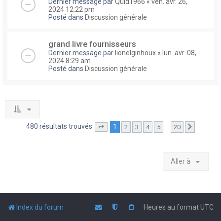
Dernier message par
Quid1966
«
ven. avr. 26,
2024 12:22 pm
Posté dans
Discussion générale
grand livre fournisseurs
Dernier message par
lionelginhoux
«
lun. avr. 08,
2024 8:29 am
Posté dans
Discussion générale
480 résultats trouvés
1
…
2
3
4
5
20
Page
1
sur
20
Suivante
Aller à
Index du forum
Heures au format
UTC