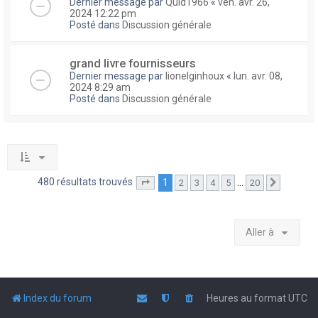
Dernier message par
Quid1966
«
ven. avr. 26,
2024 12:22 pm
Posté dans
Discussion générale
grand livre fournisseurs
Dernier message par
lionelginhoux
«
lun. avr. 08,
2024 8:29 am
Posté dans
Discussion générale
480 résultats trouvés
1
…
2
3
4
5
20
Page
1
sur
20
Suivante
Aller à
Index du forum
Heures au format
UTC