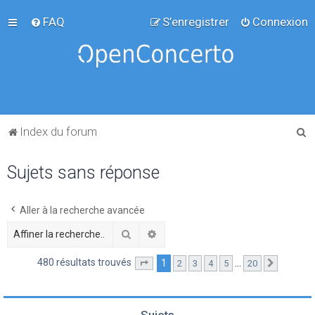
FAQ
S’enregistrer
Connexion
R
Index du forum
e
Sujets sans réponse
c
h
e
Aller à la recherche avancée
r
Rechercher
Recherche avancée
c
480 résultats trouvés
1
…
2
3
4
5
20
Page
1
sur
20
Suivante
h
e
r
Sujets