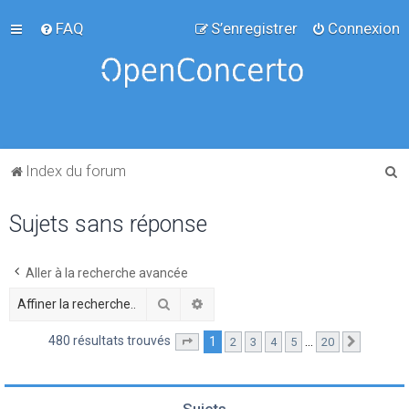
FAQ
S’enregistrer
Connexion
R
Index du forum
e
Sujets sans réponse
c
h
e
Aller à la recherche avancée
r
Rechercher
Recherche avancée
c
480 résultats trouvés
1
…
2
3
4
5
20
Page
1
sur
20
Suivante
h
e
r
Sujets