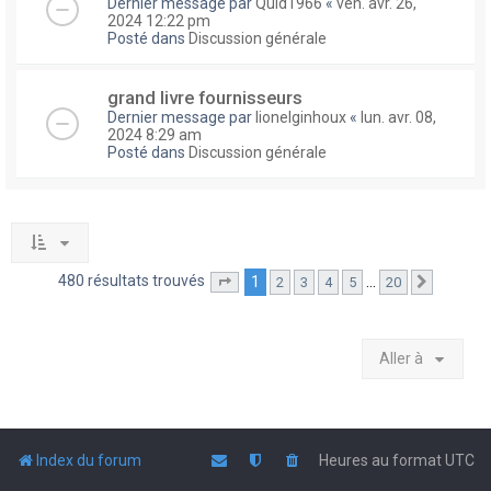
Dernier message par
Quid1966
«
ven. avr. 26,
2024 12:22 pm
Posté dans
Discussion générale
grand livre fournisseurs
Dernier message par
lionelginhoux
«
lun. avr. 08,
2024 8:29 am
Posté dans
Discussion générale
480 résultats trouvés
1
…
2
3
4
5
20
Page
1
sur
20
Suivante
Aller à
Index du forum
Heures au format
UTC