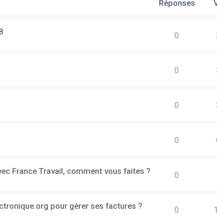
Réponses
8
0
0
0
0
vec France Travail, comment vous faites ?
0
ectronique.org pour gérer ses factures ?
0