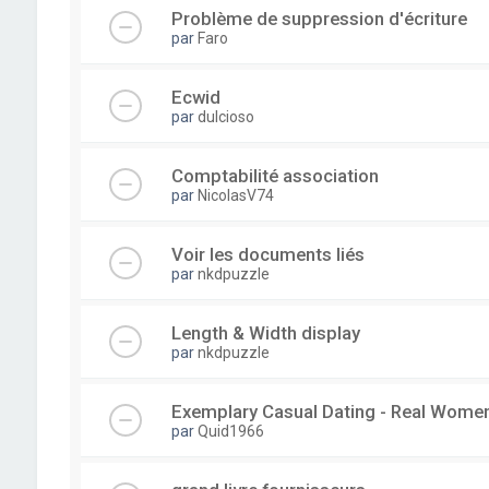
Problème de suppression d'écriture
par
Faro
Ecwid
par
dulcioso
Comptabilité association
par
NicolasV74
Voir les documents liés
par
nkdpuzzle
Length & Width display
par
nkdpuzzle
Exemplary Сasual Dating - Real Wome
par
Quid1966