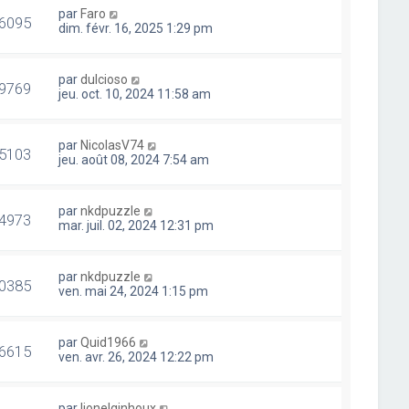
par
Faro
6095
dim. févr. 16, 2025 1:29 pm
par
dulcioso
9769
jeu. oct. 10, 2024 11:58 am
par
NicolasV74
5103
jeu. août 08, 2024 7:54 am
par
nkdpuzzle
4973
mar. juil. 02, 2024 12:31 pm
par
nkdpuzzle
0385
ven. mai 24, 2024 1:15 pm
par
Quid1966
6615
ven. avr. 26, 2024 12:22 pm
par
lionelginhoux