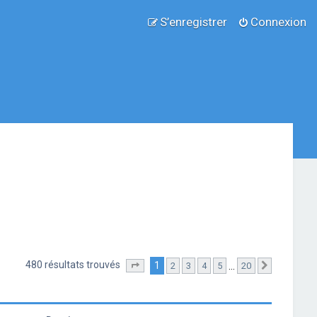
S’enregistrer
Connexion
480 résultats trouvés
1
…
2
3
4
5
20
Page
1
sur
20
Suivante