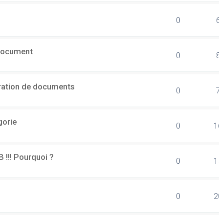
0
document
0
ération de documents
0
gorie
0
1
B !!! Pourquoi ?
0
1
0
2