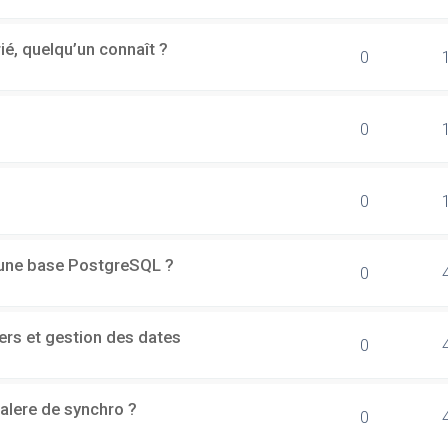
rié, quelqu’un connaît ?
0
0
0
d'une base PostgreSQL ?
0
ers et gestion des dates
0
alere de synchro ?
0