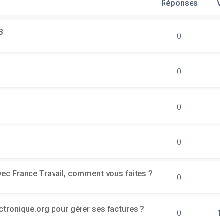
Réponses
8
0
0
0
0
vec France Travail, comment vous faites ?
0
ectronique.org pour gérer ses factures ?
0