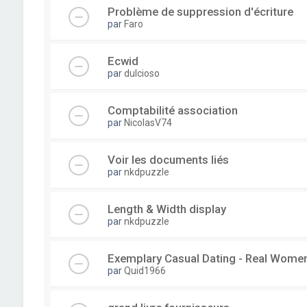
Problème de suppression d'écriture
par
Faro
Ecwid
par
dulcioso
Comptabilité association
par
NicolasV74
Voir les documents liés
par
nkdpuzzle
Length & Width display
par
nkdpuzzle
Exemplary Сasual Dating - Real Wome
par
Quid1966