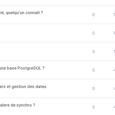
rié, quelqu’un connaît ?
0
0
0
d'une base PostgreSQL ?
0
ers et gestion des dates
0
alere de synchro ?
0