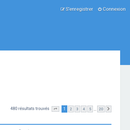
S’enregistrer
Connexion
480 résultats trouvés
1
…
2
3
4
5
20
Page
1
sur
20
Suivante