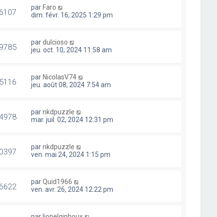
par
Faro
6107
dim. févr. 16, 2025 1:29 pm
par
dulcioso
9785
jeu. oct. 10, 2024 11:58 am
par
NicolasV74
5116
jeu. août 08, 2024 7:54 am
par
nkdpuzzle
4978
mar. juil. 02, 2024 12:31 pm
par
nkdpuzzle
0397
ven. mai 24, 2024 1:15 pm
par
Quid1966
6622
ven. avr. 26, 2024 12:22 pm
par
lionelginhoux