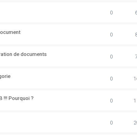
0
document
0
ération de documents
0
gorie
0
1
B !!! Pourquoi ?
0
1
0
2