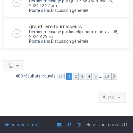
Dernier message par
Quid1966
«
ven. avr. 26,
2024 12:22 pm
Posté dans
Discussion générale
grand livre fournisseurs
Dernier message par
lionelginhoux
«
lun. avr. 08,
2024 8:29 am
Posté dans
Discussion générale
480 résultats trouvés
1
…
2
3
4
5
20
Page
1
sur
20
Suivante
Aller à
Index du forum
Heures au format
UTC