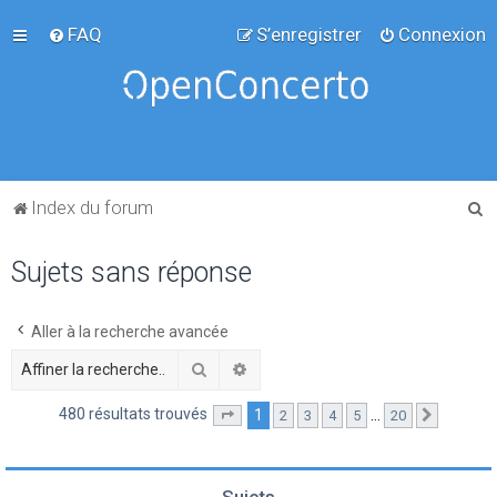
FAQ
S’enregistrer
Connexion
R
Index du forum
e
Sujets sans réponse
c
h
e
Aller à la recherche avancée
r
Rechercher
Recherche avancée
c
480 résultats trouvés
1
…
2
3
4
5
20
Page
1
sur
20
Suivante
h
e
r
Sujets