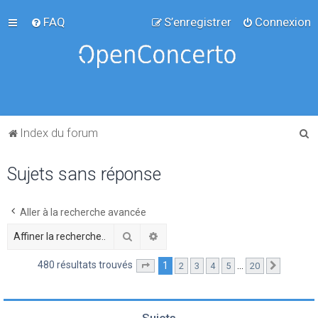
FAQ
S’enregistrer
Connexion
R
Index du forum
e
Sujets sans réponse
c
h
e
Aller à la recherche avancée
r
Rechercher
Recherche avancée
c
480 résultats trouvés
1
…
2
3
4
5
20
Page
1
sur
20
Suivante
h
e
r
Sujets