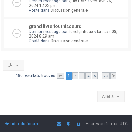
Dernier message par
Quid1966
«
ven. avr. 26,
2024 12:22 pm
Posté dans
Discussion générale
grand livre fournisseurs
Dernier message par
lionelginhoux
«
lun. avr. 08,
2024 8:29 am
Posté dans
Discussion générale
480 résultats trouvés
1
…
2
3
4
5
20
Page
1
sur
20
Suivante
Aller à
Index du forum
Heures au format
UTC