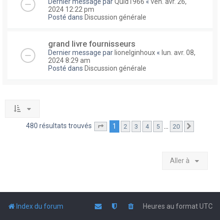
Dernier message par
Quid1966
«
ven. avr. 26,
2024 12:22 pm
Posté dans
Discussion générale
grand livre fournisseurs
Dernier message par
lionelginhoux
«
lun. avr. 08,
2024 8:29 am
Posté dans
Discussion générale
480 résultats trouvés
1
…
2
3
4
5
20
Page
1
sur
20
Suivante
Aller à
Index du forum
Heures au format
UTC