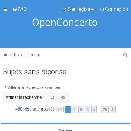
FAQ
S’enregistrer
Connexion
R
Index du forum
e
Sujets sans réponse
c
h
e
Aller à la recherche avancée
r
Rechercher
Recherche avancée
c
480 résultats trouvés
1
…
2
3
4
5
20
Page
1
sur
20
Suivante
h
e
r
Sujets