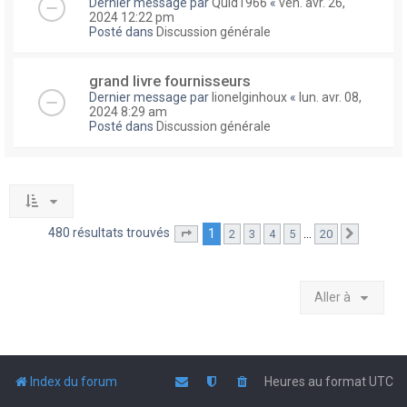
Dernier message par
Quid1966
«
ven. avr. 26,
2024 12:22 pm
Posté dans
Discussion générale
grand livre fournisseurs
Dernier message par
lionelginhoux
«
lun. avr. 08,
2024 8:29 am
Posté dans
Discussion générale
480 résultats trouvés
1
…
2
3
4
5
20
Page
1
sur
20
Suivante
Aller à
Index du forum
Heures au format
UTC