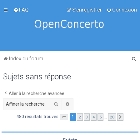
FAQ
S’enregistrer
Connexion
R
Index du forum
e
Sujets sans réponse
c
h
e
Aller à la recherche avancée
r
Rechercher
Recherche avancée
c
480 résultats trouvés
1
…
2
3
4
5
20
Page
1
sur
20
Suivante
h
e
r
Sujets