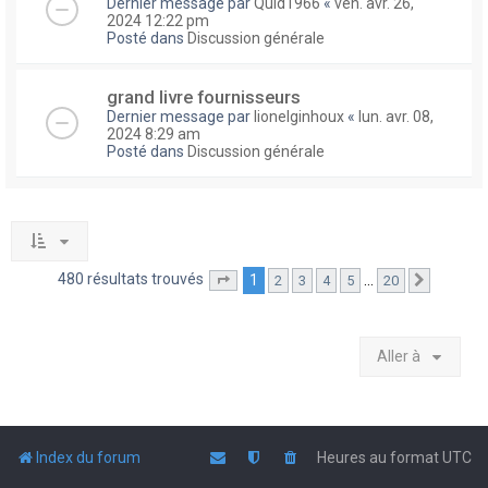
Dernier message par
Quid1966
«
ven. avr. 26,
2024 12:22 pm
Posté dans
Discussion générale
grand livre fournisseurs
Dernier message par
lionelginhoux
«
lun. avr. 08,
2024 8:29 am
Posté dans
Discussion générale
480 résultats trouvés
1
…
2
3
4
5
20
Page
1
sur
20
Suivante
Aller à
Index du forum
Heures au format
UTC