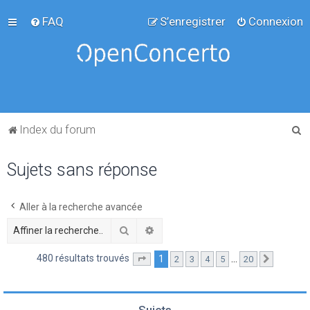
FAQ
S’enregistrer
Connexion
R
Index du forum
e
Sujets sans réponse
c
h
e
Aller à la recherche avancée
r
Rechercher
Recherche avancée
c
480 résultats trouvés
1
…
2
3
4
5
20
Page
1
sur
20
Suivante
h
e
r
Sujets