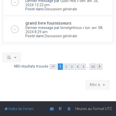
Dernier message par
Quid1966
«
ven. avr. 26,
2024 12:22 pm
Posté dans
Discussion générale
grand livre fournisseurs
Dernier message par
lionelginhoux
«
lun. avr. 08,
2024 8:29 am
Posté dans
Discussion générale
480 résultats trouvés
1
…
2
3
4
5
20
Page
1
sur
20
Suivante
Aller à
Index du forum
Heures au format
UTC