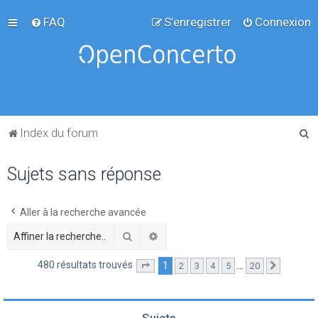
FAQ
S’enregistrer
Connexion
R
Index du forum
e
Sujets sans réponse
c
h
e
Aller à la recherche avancée
r
Rechercher
Recherche avancée
c
480 résultats trouvés
1
…
2
3
4
5
20
Page
1
sur
20
Suivante
h
e
r
Sujets