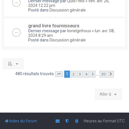
Dernier message par
Quid1966
«
ven. avr. 26,
2024 12:22 pm
Posté dans
Discussion générale
grand livre fournisseurs
Dernier message par
lionelginhoux
«
lun. avr. 08,
2024 8:29 am
Posté dans
Discussion générale
480 résultats trouvés
1
…
2
3
4
5
20
Page
1
sur
20
Suivante
Aller à
Index du forum
Heures au format
UTC