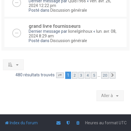
Dernier message par
Quid1966
«
ven. avr. 26,
2024 12:22 pm
Posté dans
Discussion générale
grand livre fournisseurs
Dernier message par
lionelginhoux
«
lun. avr. 08,
2024 8:29 am
Posté dans
Discussion générale
480 résultats trouvés
1
…
2
3
4
5
20
Page
1
sur
20
Suivante
Aller à
Index du forum
Heures au format
UTC