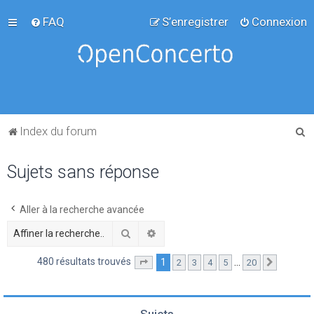
FAQ
S’enregistrer
Connexion
R
Index du forum
e
Sujets sans réponse
c
h
e
Aller à la recherche avancée
r
Rechercher
Recherche avancée
c
480 résultats trouvés
1
…
2
3
4
5
20
Page
1
sur
20
Suivante
h
e
r
Sujets