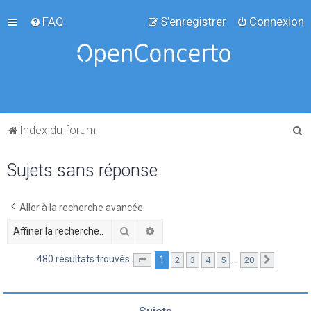
FAQ
S’enregistrer
Connexion
R
Index du forum
e
Sujets sans réponse
c
h
e
Aller à la recherche avancée
r
Rechercher
Recherche avancée
c
480 résultats trouvés
1
…
2
3
4
5
20
Page
1
sur
20
Suivante
h
e
r
Sujets