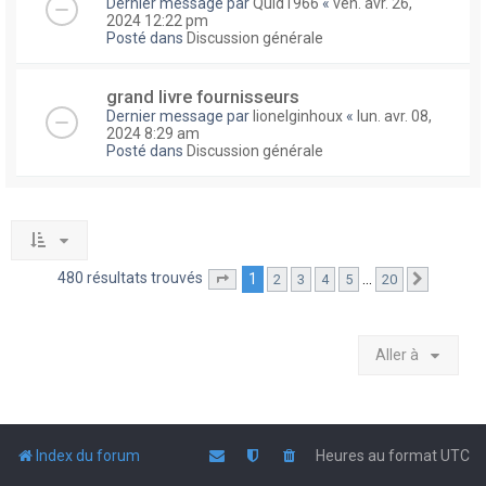
Dernier message par
Quid1966
«
ven. avr. 26,
2024 12:22 pm
Posté dans
Discussion générale
grand livre fournisseurs
Dernier message par
lionelginhoux
«
lun. avr. 08,
2024 8:29 am
Posté dans
Discussion générale
480 résultats trouvés
1
…
2
3
4
5
20
Page
1
sur
20
Suivante
Aller à
Index du forum
Heures au format
UTC