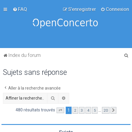
FAQ
S’enregistrer
Connexion
R
Index du forum
e
Sujets sans réponse
c
h
e
Aller à la recherche avancée
r
Rechercher
Recherche avancée
c
480 résultats trouvés
1
…
2
3
4
5
20
Page
1
sur
20
Suivante
h
e
r
Sujets