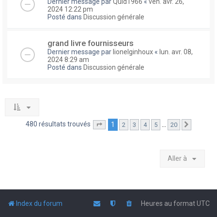
Dernier message par
Quid1966
«
ven. avr. 26,
2024 12:22 pm
Posté dans
Discussion générale
grand livre fournisseurs
Dernier message par
lionelginhoux
«
lun. avr. 08,
2024 8:29 am
Posté dans
Discussion générale
480 résultats trouvés
1
…
2
3
4
5
20
Page
1
sur
20
Suivante
Aller à
Index du forum
Heures au format
UTC