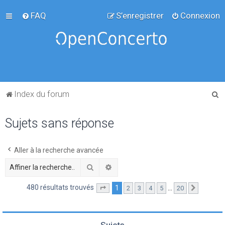
FAQ
S’enregistrer
Connexion
R
Index du forum
e
Sujets sans réponse
c
h
e
Aller à la recherche avancée
r
Rechercher
Recherche avancée
c
480 résultats trouvés
1
…
2
3
4
5
20
Page
1
sur
20
Suivante
h
e
r
Sujets