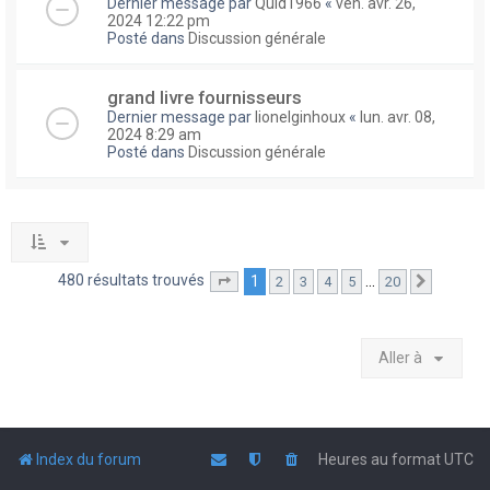
Dernier message par
Quid1966
«
ven. avr. 26,
2024 12:22 pm
Posté dans
Discussion générale
grand livre fournisseurs
Dernier message par
lionelginhoux
«
lun. avr. 08,
2024 8:29 am
Posté dans
Discussion générale
480 résultats trouvés
1
…
2
3
4
5
20
Page
1
sur
20
Suivante
Aller à
Index du forum
Heures au format
UTC