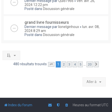
Dernier message par
Quid1966
«
ven. avr. 26,
2024 12:22 pm
Posté dans
Discussion générale
grand livre fournisseurs
Dernier message par
lionelginhoux
«
lun. avr. 08,
2024 8:29 am
Posté dans
Discussion générale
480 résultats trouvés
1
…
2
3
4
5
20
Page
1
sur
20
Suivante
Aller à
Index du forum
Heures au format
UTC