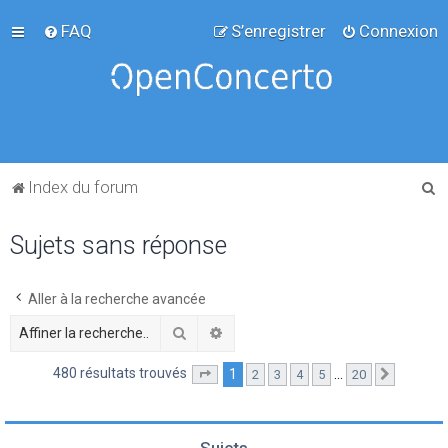
FAQ
S’enregistrer
Connexion
R
Index du forum
e
Sujets sans réponse
c
h
e
Aller à la recherche avancée
r
Rechercher
Recherche avancée
c
480 résultats trouvés
1
…
2
3
4
5
20
Page
1
sur
20
Suivante
h
e
r
Sujets